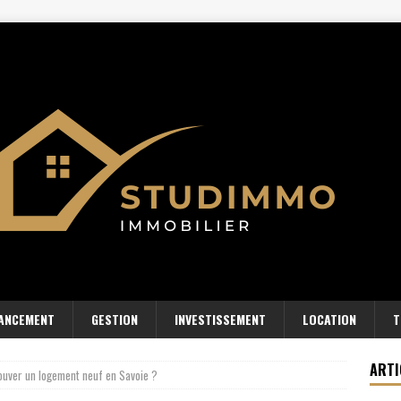
NANCEMENT
GESTION
INVESTISSEMENT
LOCATION
T
ARTI
uver un logement neuf en Savoie ?