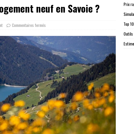
Prix r
ogement neuf en Savoie ?
Simula
Top 10
nt
Commentaires fermés
Outils
Estime