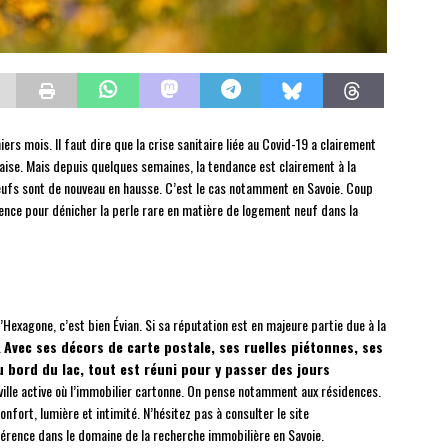
s mois. Il faut dire que la crise sanitaire liée au Covid-19 a clairement
aise. Mais depuis quelques semaines, la tendance est clairement à la
eufs sont de nouveau en hausse. C’est le cas notamment en Savoie. Coup
rence pour dénicher la perle rare en matière de logement neuf dans la
 l’Hexagone, c’est bien Évian. Si sa réputation est en majeure partie due à la
.
Avec ses décors de carte postale, ses ruelles piétonnes, ses
 bord du lac, tout est réuni pour y passer des jours
ville active où l’immobilier cartonne. On pense notamment aux résidences.
nfort, lumière et intimité. N’hésitez pas à consulter le site
érence dans le domaine de la recherche immobilière en Savoie.