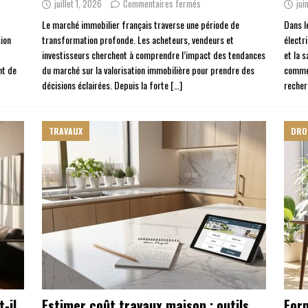
juillet 1, 2026
Commentaires fermés
jui
Le marché immobilier français traverse une période de
Dans l
sion
transformation profonde. Les acheteurs, vendeurs et
électr
investisseurs cherchent à comprendre l’impact des tendances
et la 
nt de
du marché sur la valorisation immobilière pour prendre des
comme 
décisions éclairées. Depuis la forte
[…]
recher
TRAVAUX
DRO
-il
Estimer coût travaux maison : outils
For