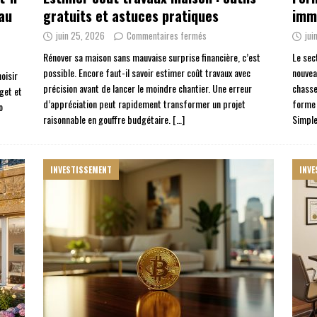
 au
gratuits et astuces pratiques
immo
juin 25, 2026
Commentaires fermés
jui
Rénover sa maison sans mauvaise surprise financière, c’est
Le sec
possible. Encore faut-il savoir estimer coût travaux avec
nouvea
oisir
précision avant de lancer le moindre chantier. Une erreur
chasse
get et
d’appréciation peut rapidement transformer un projet
forme 
o
raisonnable en gouffre budgétaire.
[…]
Simple
INVESTISSEMENT
INVE