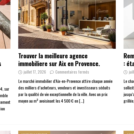
Trouver la meilleure agence
Rem
s
immobiliere sur Aix en Provence.
: ét
juillet 17, 2026
Commentaires fermés
jui
Le marché immobilier d’Aix-en-Provence attire chaque année
Le cha
des milliers d’acheteurs, vendeurs et investisseurs séduits
sollic
94, sur
par la qualité de vie exceptionnelle de la ville. Avec un prix
jusqu’
semble
moyen au m² avoisinant les 4 500 € en
[…]
grillé
acement
tion