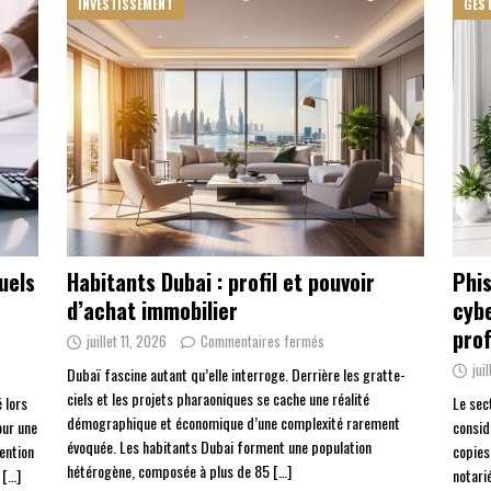
INVESTISSEMENT
GES
uels
Habitants Dubai : profil et pouvoir
Phis
d’achat immobilier
cyb
prof
juillet 11, 2026
Commentaires fermés
jui
Dubaï fascine autant qu’elle interroge. Derrière les gratte-
ciels et les projets pharaoniques se cache une réalité
 lors
Le sec
démographique et économique d’une complexité rarement
our une
consid
évoquée. Les habitants Dubai forment une population
vention
copies
hétérogène, composée à plus de 85
[…]
,
[…]
notari