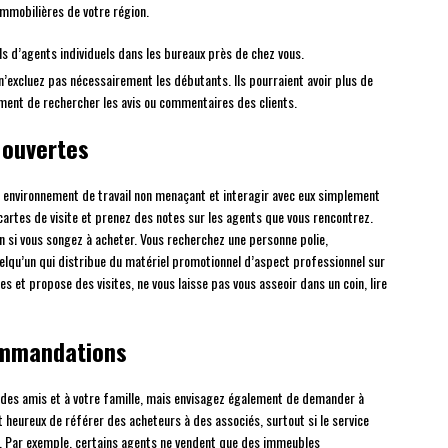
immobilières de votre région.
ls d’agents individuels dans les bureaux près de chez vous.
n’excluez pas nécessairement les débutants. Ils pourraient avoir plus de
ent de rechercher les avis ou commentaires des clients.
 ouvertes
 environnement de travail non menaçant et interagir avec eux simplement
cartes de visite et prenez des notes sur les agents que vous rencontrez.
on si vous songez à acheter. Vous recherchez une personne polie,
elqu’un qui distribue du matériel promotionnel d’aspect professionnel sur
s et propose des visites, ne vous laisse pas vous asseoir dans un coin, lire
ommandations
 des amis et à votre famille, mais envisagez également de demander à
t heureux de référer des acheteurs à des associés, surtout si le service
és. Par exemple, certains agents ne vendent que des immeubles