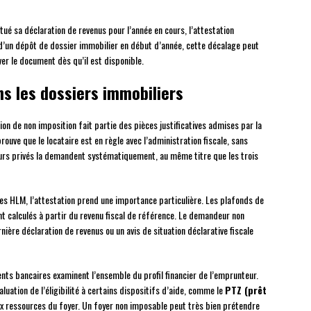
ctué sa déclaration de revenus pour l’année en cours, l’attestation
 d’un dépôt de dossier immobilier en début d’année, cette décalage peut
er le document dès qu’il est disponible.
s les dossiers immobiliers
tion de non imposition fait partie des pièces justificatives admises par la
prouve que le locataire est en règle avec l’administration fiscale, sans
leurs privés la demandent systématiquement, au même titre que les trois
s HLM, l’attestation prend une importance particulière. Les plafonds de
t calculés à partir du revenu fiscal de référence. Le demandeur non
ière déclaration de revenus ou un avis de situation déclarative fiscale
ents bancaires examinent l’ensemble du profil financier de l’emprunteur.
aluation de l’éligibilité à certains dispositifs d’aide, comme le
PTZ (prêt
aux ressources du foyer. Un foyer non imposable peut très bien prétendre