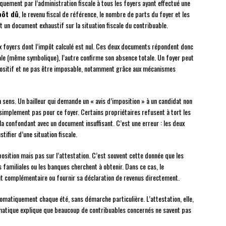
uement par l’administration fiscale à tous les foyers ayant effectué une
pôt dû
, le revenu fiscal de référence, le nombre de parts du foyer et les
t un document exhaustif sur la situation fiscale du contribuable.
aux foyers dont l’impôt calculé est nul. Ces deux documents répondent donc
cale (même symbolique), l’autre confirme son absence totale. Un foyer peut
ositif et ne pas être imposable, notamment grâce aux mécanismes
n sens. Un bailleur qui demande un « avis d’imposition » à un candidat non
 simplement pas pour ce foyer. Certains propriétaires refusent à tort les
la confondant avec un document insuffisant. C’est une erreur : les deux
stifier d’une situation fiscale.
position mais pas sur l’attestation. C’est souvent cette donnée que les
 familiales ou les banques cherchent à obtenir. Dans ce cas, le
 complémentaire ou fournir sa déclaration de revenus directement.
utomatiquement chaque été, sans démarche particulière. L’attestation, elle,
matique explique que beaucoup de contribuables concernés ne savent pas