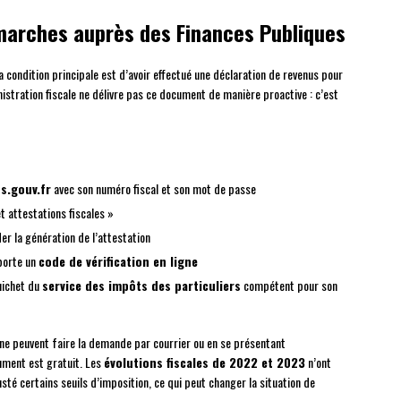
émarches auprès des Finances Publiques
la condition principale est d’avoir effectué une déclaration de revenus pour
istration fiscale ne délivre pas ce document de manière proactive : c’est
s.gouv.fr
avec son numéro fiscal et son mot de passe
t attestations fiscales »
er la génération de l’attestation
porte un
code de vérification en ligne
uichet du
service des impôts des particuliers
compétent pour son
gne peuvent faire la demande par courrier ou en se présentant
ument est gratuit. Les
évolutions fiscales de 2022 et 2023
n’ont
té certains seuils d’imposition, ce qui peut changer la situation de