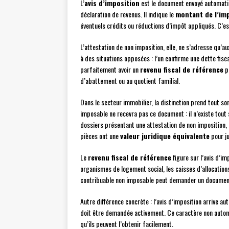
L’
avis d’imposition
est le document envoyé automatiq
déclaration de revenus. Il indique le
montant de l’im
éventuels crédits ou réductions d’impôt appliqués. C’es
L’attestation de non imposition, elle, ne s’adresse qu’
à des situations opposées : l’un confirme une dette fis
parfaitement avoir un
revenu fiscal de référence
p
d’abattement ou au quotient familial.
Dans le secteur immobilier, la distinction prend tout so
imposable ne recevra pas ce document : il n’existe tout
dossiers présentant une attestation de non imposition, 
pièces ont une
valeur juridique équivalente
pour ju
Le
revenu fiscal de référence
figure sur l’avis d’im
organismes de logement social, les caisses d’allocations
contribuable non imposable peut demander un document
Autre différence concrète : l’avis d’imposition arrive a
doit être demandée activement. Ce caractère non auto
qu’ils peuvent l’obtenir facilement.