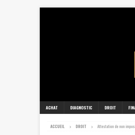
ACHAT
DIAGNOSTIC
DROIT
FI
ACCUEIL
DROIT
Attestation de non imposi