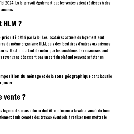
ici 2024. La loi prévoit également que les ventes soient réalisées à des
u anciens.
t HLM ?
 priorité
défini par la loi. Les locataires actuels du logement sont
cataires du même organisme HLM, puis des locataires d’autres organismes
aires. Il est important de noter que les conditions de ressources sont
es revenus ne dépassent pas un certain plafond peuvent acheter un
omposition du ménage
et de la
zone géographique
dans laquelle
 janvier.
e vente ?
 logements, mais celui-ci doit être inférieur à la valeur vénale du bien
galement tenir compte des travaux éventuels à réaliser pour mettre le