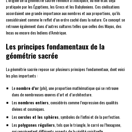
L’origine de la géométrie sacrée remonte à l’Antiquité, où elle était déjà
pratiquée par les Égyptiens, les Grecs et les Babyloniens. Ces civilisations
accordaient une grande importance aux nombres et aux proportions, qu’ils
considéraient comme le reflet d’un ordre caché dans la nature. Ce concept se
retrouve également dans d’autres cultures telles que celles des Mayas, des
Incas ou encore des Indiens d’Amérique.
Les principes fondamentaux de la
géométrie sacrée
La géométrie sacrée repose sur plusieurs principes fondamentaux, dont voici
les plus importants :
Le
nombre d’or
(phi), une proportion mathématique qui se retrouve
dans de nombreuses œuvres d’art et d’architecture.
Les
nombres entiers
, considérés comme l’expression des qualités
divines et cosmiques.
Les
cercles et les sphères
, symboles de l’infini et de la perfection.
Les
polygones réguliers
, tels que le triangle, le carré ou l’hexagone,
qui représentent différents aspects de la réalité spirituelle.