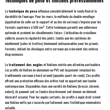
Techniques de pose et finitions professionnelles
La
technique de pose
influence considérablement le rendu final et la
durabilité de l’ouvrage. Pour les murs, la méthode du double encollage
(application de colle sur le support et au dos du carreau) s’impose pour les
formats supérieurs à 500 cm². Cette technique garantit une adhérence
optimale et prévient les décollements futurs. L’utilisation de croisillons
calibrés assure la régularité des joints, tandis que les systèmes de
nivellement (cales et tirettes) deviennent indispensables pour les grands
formats, évitant les décalages entre carreaux qui créeraient des ombres
disgracieuses.
Le
traitement des angles
et finitions mérite une attention particulière.
Les profils de finition en aluminium ou PVC ont largement remplacé les
traditionnels carreaux à bord arrondi (appelés quart-de-rond). Ces profils
offrent une protection efficace des arêtes tout en apportant une touche
contemporaine. Disponibles dans une variété de finitions (brossé, chromé,
coloré), ils peuvent soit se fondre discrètement soit devenir un élément
décoratif assumé. Pour les angles sortants, les profils à angle droit créent
une finition nette qui s’accorde parfaitement avec l’esthétique minimaliste
actuelle.