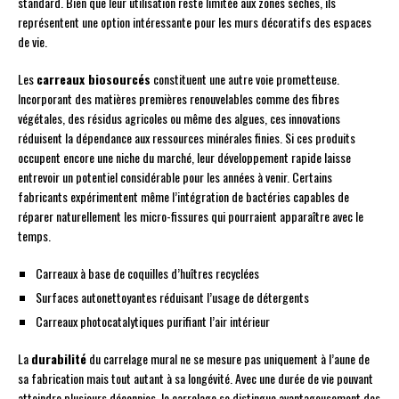
standard. Bien que leur utilisation reste limitée aux zones sèches, ils
représentent une option intéressante pour les murs décoratifs des espaces
de vie.
Les
carreaux biosourcés
constituent une autre voie prometteuse.
Incorporant des matières premières renouvelables comme des fibres
végétales, des résidus agricoles ou même des algues, ces innovations
réduisent la dépendance aux ressources minérales finies. Si ces produits
occupent encore une niche du marché, leur développement rapide laisse
entrevoir un potentiel considérable pour les années à venir. Certains
fabricants expérimentent même l’intégration de bactéries capables de
réparer naturellement les micro-fissures qui pourraient apparaître avec le
temps.
Carreaux à base de coquilles d’huîtres recyclées
Surfaces autonettoyantes réduisant l’usage de détergents
Carreaux photocatalytiques purifiant l’air intérieur
La
durabilité
du carrelage mural ne se mesure pas uniquement à l’aune de
sa fabrication mais tout autant à sa longévité. Avec une durée de vie pouvant
atteindre plusieurs décennies, le carrelage se distingue avantageusement des