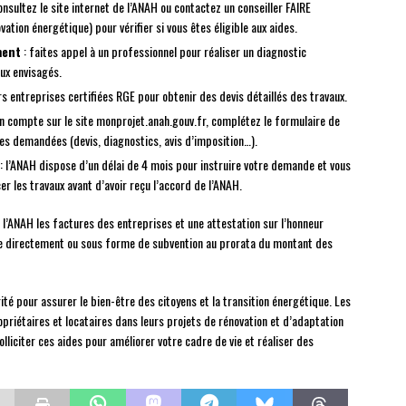
onsultez le site internet de l’ANAH ou contactez un conseiller FAIRE
ation énergétique) pour vérifier si vous êtes éligible aux aides.
ment
: faites appel à un professionnel pour réaliser un diagnostic
aux envisagés.
urs entreprises certifiées RGE pour obtenir des devis détaillés des travaux.
n compte sur le site monprojet.anah.gouv.fr, complétez le formulaire de
ves demandées (devis, diagnostics, avis d’imposition…).
: l’ANAH dispose d’un délai de 4 mois pour instruire votre demande et vous
r les travaux avant d’avoir reçu l’accord de l’ANAH.
 l’ANAH les factures des entreprises et une attestation sur l’honneur
ersée directement ou sous forme de subvention au prorata du montant des
ité pour assurer le bien-être des citoyens et la transition énergétique. Les
opriétaires et locataires dans leurs projets de rénovation et d’adaptation
lliciter ces aides pour améliorer votre cadre de vie et réaliser des