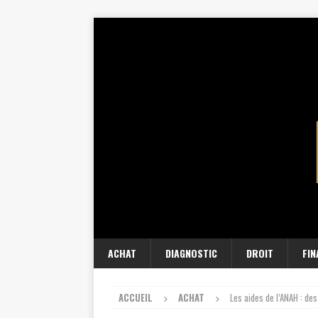
ACHAT
DIAGNOSTIC
DROIT
FI
ACCUEIL
ACHAT
Les aides de l’ANAH : de