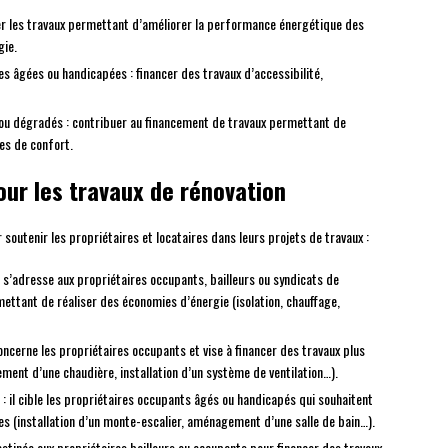
ser les travaux permettant d’améliorer la performance énergétique des
gie.
 âgées ou handicapées : financer des travaux d’accessibilité,
 ou dégradés : contribuer au financement de travaux permettant de
es de confort.
our les travaux de rénovation
soutenir les propriétaires et locataires dans leurs projets de travaux :
il s’adresse aux propriétaires occupants, bailleurs ou syndicats de
ettant de réaliser des économies d’énergie (isolation, chauffage,
concerne les propriétaires occupants et vise à financer des travaux plus
ent d’une chaudière, installation d’un système de ventilation…).
: il cible les propriétaires occupants âgés ou handicapés qui souhaitent
es (installation d’un monte-escalier, aménagement d’une salle de bain…).
destinée aux propriétaires bailleurs ou occupants pour financer des travaux