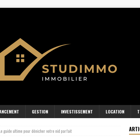
NANCEMENT
GESTION
INVESTISSEMENT
LOCATION
T
ARTI
Le guide ultime pour dénicher votre nid parfait